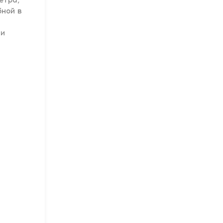
етра,
бной в
 и