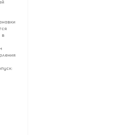
ей
анавки
тся
 в
м
ерления
опуск: