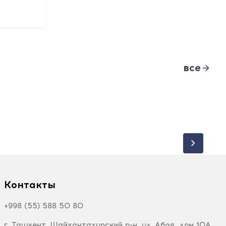
все
Контакты
+998 (55) 588 50 80
г. Ташкент, Шайхантахурский р-н, ул. Абая, дом 10А