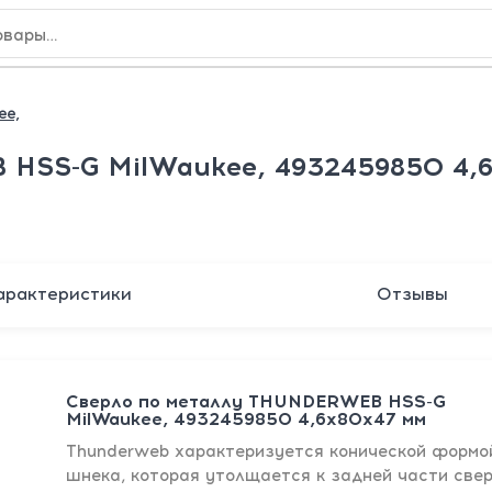
ee,
 HSS-G MilWaukee, 4932459850 4,
арактеристики
Отзывы
Сверло по металлу THUNDERWEB HSS-G
MilWaukee, 4932459850 4,6х80х47 мм
Thunderweb характеризуется конической формо
шнека, которая утолщается к задней части свер