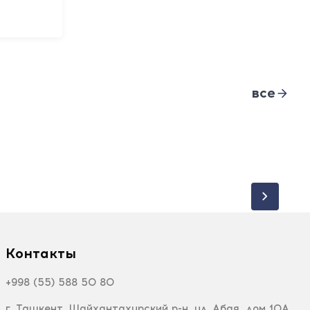
все
Контакты
+998 (55) 588 50 80
г. Ташкент, Шайхантахурский р-н, ул. Абая, дом 10А