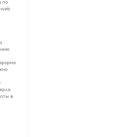
 по
rweb
а
ению
 форма
жно
е
верла
боты в