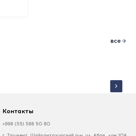
все
Контакты
+998 (55) 588 50 80
г. Ташкент, Шайхантахурский р-н, ул. Абая, дом 10А