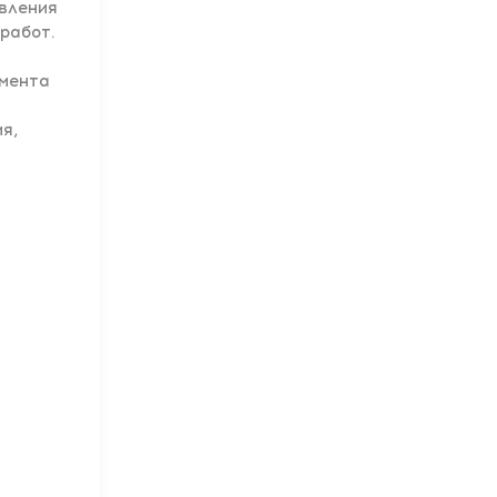
овления
работ.
умента
я,