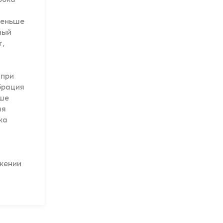
Меньше
ный
т,
е
 при
брация
ьше
ая
ка
жении