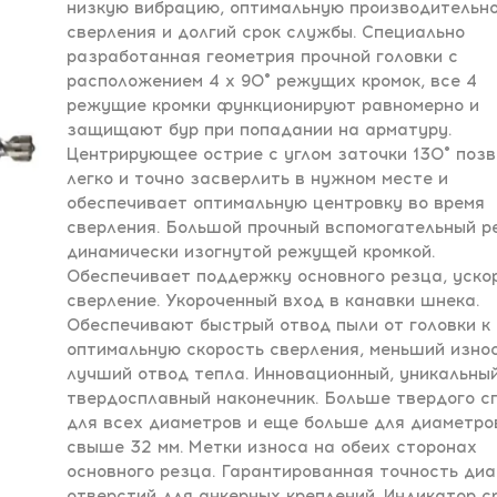
низкую вибрацию, оптимальную производительн
сверления и долгий срок службы. Специально
разработанная геометрия прочной головки с
расположением 4 x 90° режущих кромок, все 4
режущие кромки функционируют равномерно и
защищают бур при попадании на арматуру.
Центрирующее острие с углом заточки 130° поз
легко и точно засверлить в нужном месте и
обеспечивает оптимальную центровку во время
сверления. Большой прочный вспомогательный р
динамически изогнутой режущей кромкой.
Обеспечивает поддержку основного резца, уско
сверление. Укороченный вход в канавки шнека.
Обеспечивают быстрый отвод пыли от головки к
оптимальную скорость сверления, меньший изно
лучший отвод тепла. Инновационный, уникальны
твердосплавный наконечник. Больше твердого с
для всех диаметров и еще больше для диаметро
свыше 32 мм. Метки износа на обеих сторонах
основного резца. Гарантированная точность ди
отверстий для анкерных креплений. Индикатор с