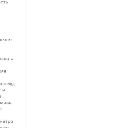
ость
воляет
езец с
ряя
 шнеку,
с и
й
плава
в
аметра
рока