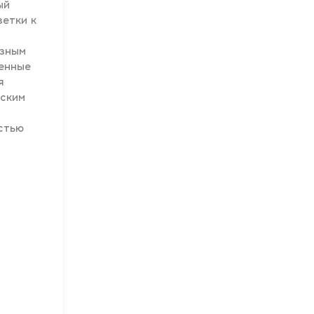
ый
зетки к
азным
ленные
я
еским
стью