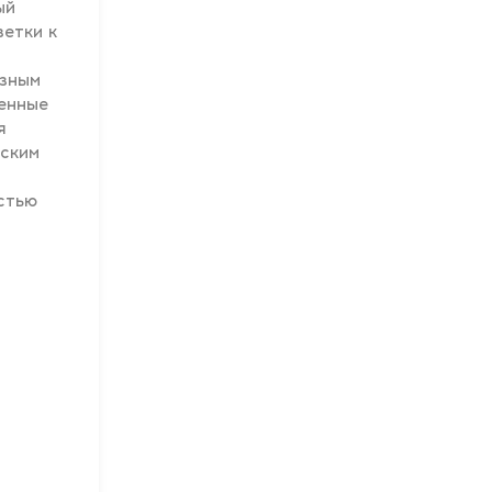
ый
зетки к
азным
ленные
я
еским
стью