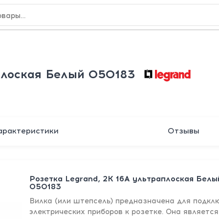
плоская Белый 050183
арактеристики
Отзывы
Розетка Legrand, 2К 16А ультраплоская Белы
050183
Вилка (или штепсель) предназначена для подкл
электрических приборов к розетке. Она является