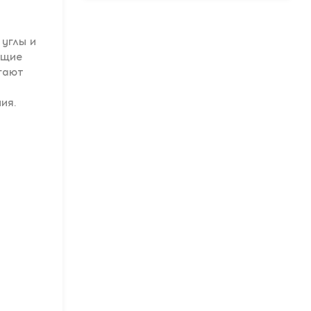
 углы и
ющие
гают
и
ия.