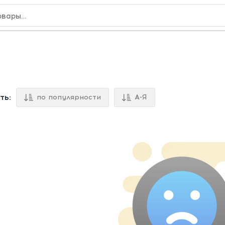
ть:
по популярности
А-Я