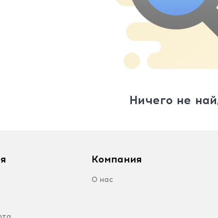
Ничего не най
я
Компания
О нас
рта