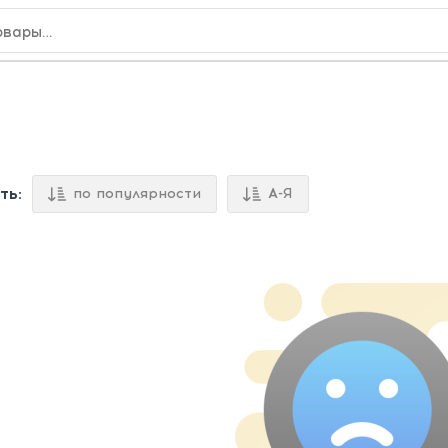
ть:
по популярности
А-Я