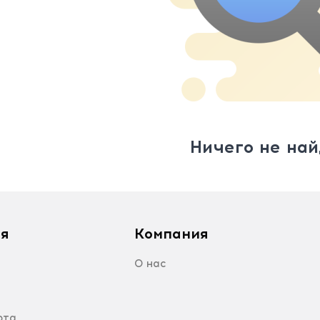
Ничего не най
я
Компания
О нас
рта